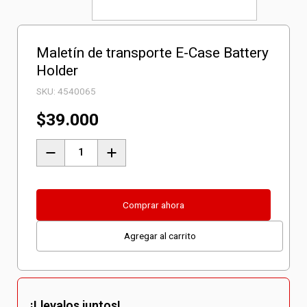
Maletín de transporte E-Case Battery
Holder
SKU:
4540065
$
39.000
Maletín
de
transporte
E-
Comprar ahora
Case
Agregar al carrito
Battery
Holder
cantidad
¡Llevalos juntos!