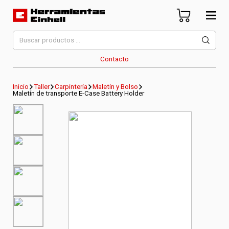
Skip
to
content
Herramientas Einhell
Distribuidor Oficial
Buscar
por:
Contacto
Inicio
Taller
Carpintería
Maletín y Bolso
Maletín de transporte E-Case Battery Holder