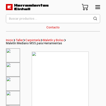
Skip
to
content
Herramientas Einhell
Distribuidor Oficial
Buscar
por:
Contacto
Inicio
Taller
Carpintería
Maletín y Bolso
Maletín Mediano M55 para Herramientas