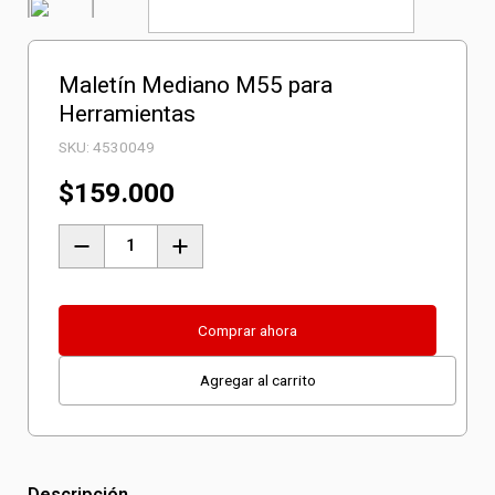
Maletín Mediano M55 para
Herramientas
SKU:
4530049
$
159.000
Maletín
Mediano
M55
para
Comprar ahora
Herramientas
Agregar al carrito
cantidad
Descripción