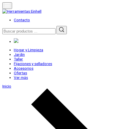
Skip
to
content
Herramientas Einhell
Distribuidor Oficial
Contacto
Buscar
por:
Hogar y Limpieza
Jardin
Taller
Fijaciones y selladores
Accesorios
Ofertas
Ver más
Inicio