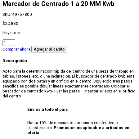
Marcador de Centrado 1 a 20 MM Kwb
SKU:
49757800
$
22.880
Hay stock
Marcador
de
Comprar ahora
Agregar al carrito
Centrado
1
Descripción
a
20
Apto para la determinación rápida del centro de una pieza de trabajo en
MM
tablas, listones, etc. o una inclinación. El buscador de centrado kwb está
Kwb
equipado con dos patas y un orificio en el centro. Siguiendo tres pasos
cantidad
sencillos es posible dibujar líneas exactamente centradas:- Colocar el
buscador de centrado kwb- Fijar las patas – Insertar el lápiz en el orificio
del centro
Envíos a todo el país
Hasta 10% de descuento abonando en efectivo o
transferencia.
Promoción no aplicable a artículos en
oferta.