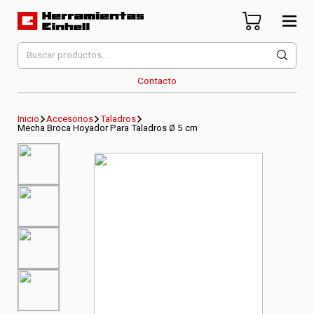
Skip
to
content
Herramientas Einhell
Distribuidor Oficial
Buscar
por:
Contacto
Inicio
Accesorios
Taladros
Mecha Broca Hoyador Para Taladros Ø 5 cm