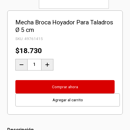
Mecha Broca Hoyador Para Taladros
Ø 5 cm
SKU:
49761415
$
18.730
Mecha
Broca
Hoyador
Para
Comprar ahora
Taladros
Agregar al carrito
Ø
5
cm
cantidad
Descripción