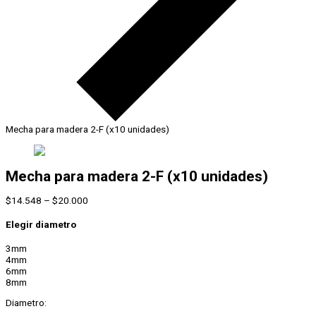
Mecha para madera 2-F (x10 unidades)
Mecha para madera 2-F (x10 unidades)
Rango
$
14.548
–
$
20.000
de
precios:
Elegir diametro
desde
$14.548
3mm
hasta
4mm
$20.000
6mm
8mm
Diametro: