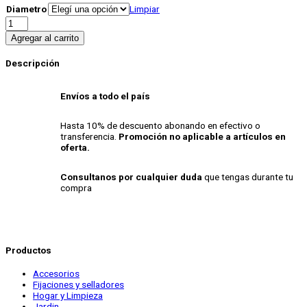
Diametro
Limpiar
Mecha
para
Agregar al carrito
madera
2-
Descripción
F
(x10
unidades)
Envíos a todo el país
cantidad
Hasta 10% de descuento abonando en efectivo o
transferencia.
Promoción no aplicable a artículos en
oferta.
Consultanos por cualquier duda
que tengas durante tu
compra
Productos
Accesorios
Fijaciones y selladores
Hogar y Limpieza
Jardin