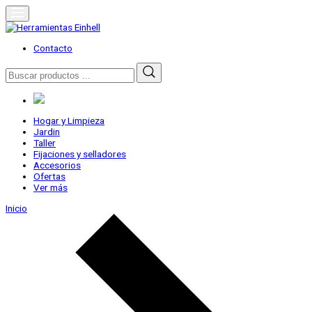
Skip
to
content
Herramientas Einhell
Distribuidor Oficial
Contacto
Buscar
por:
Hogar y Limpieza
Jardin
Taller
Fijaciones y selladores
Accesorios
Ofertas
Ver más
Inicio