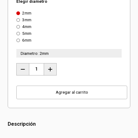
Elegir diametro
precios:
2mm
3mm
desde
4mm
5mm
$13.100
6mm
hasta
Diametro:
2mm
$24.700
Mecha
para
metal
HSS-
Agregar al carrito
G
Einhell
(x10
Descripción
Unidades)
cantidad