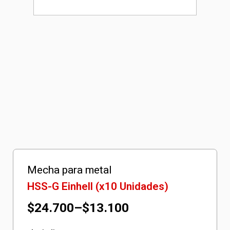
Mecha para metal
HSS-G Einhell (x10 Unidades)
Rango
$
24.700
–
$
13.100
de