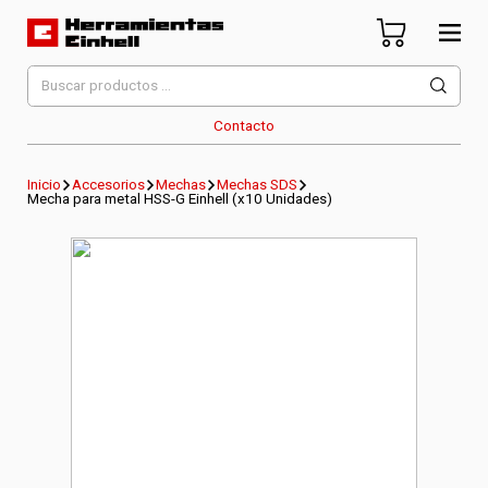
Skip
to
content
Herramientas Einhell
Distribuidor Oficial
Buscar
por:
Contacto
Inicio
Accesorios
Mechas
Mechas SDS
Mecha para metal HSS-G Einhell (x10 Unidades)