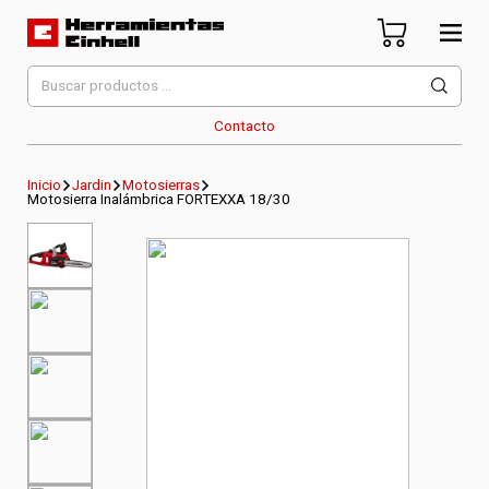
Skip
to
content
Herramientas Einhell
Distribuidor Oficial
Buscar
por:
Contacto
Inicio
Jardin
Motosierras
Motosierra Inalámbrica FORTEXXA 18/30