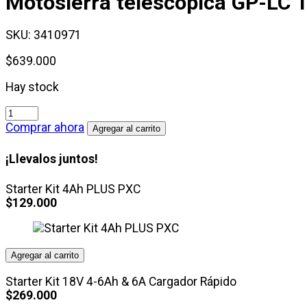
Motosierra telescópica
GP-LC 1
SKU:
3410971
$
639.000
Hay stock
Motosierra
telescópica
Comprar ahora
Agregar al carrito
GP-
LC
¡Llevalos juntos!
18/20
Li
Starter Kit 4Ah PLUS PXC
T
$
129.000
BL-
Solo
cantidad
Agregar al carrito
Starter Kit 18V 4-6Ah & 6A Cargador Rápido
$
269.000