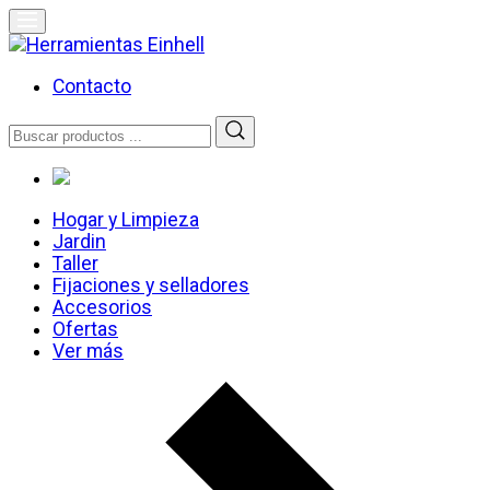
Skip
to
content
Herramientas Einhell
Distribuidor Oficial
Contacto
Buscar
por:
Hogar y Limpieza
Jardin
Taller
Fijaciones y selladores
Accesorios
Ofertas
Ver más