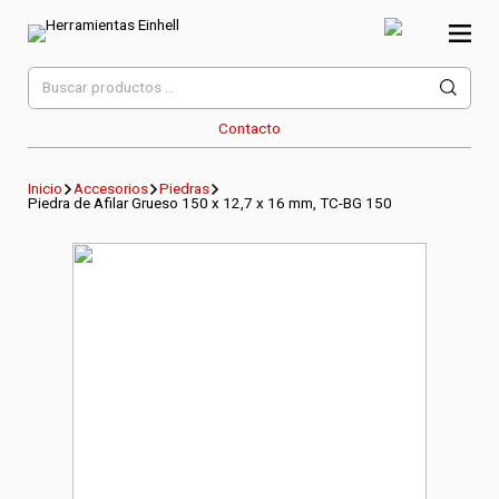
Skip
to
content
Herramientas Einhell
Distribuidor Oficial
Buscar
por:
Contacto
Inicio
Accesorios
Piedras
Piedra de Afilar Grueso 150 x 12,7 x 16 mm, TC-BG 150