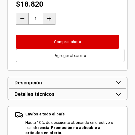
$
18.820
Piedra
de
Afilar
Grueso
Comprar ahora
150
Agregar al carrito
x
12,7
x
16
Descripción
mm,
Detalles técnicos
TC-
BG
Envíos a todo el país
150
cantidad
Hasta 10% de descuento abonando en efectivo o
transferencia.
Promoción no aplicable a
artículos en oferta.