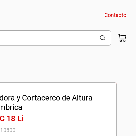
Contacto
ora y Cortacerco de Altura
¡Llevalos juntos!
ámbrica
C 18 Li
Starter Kit 2.5 Ah
$
69.000
410800