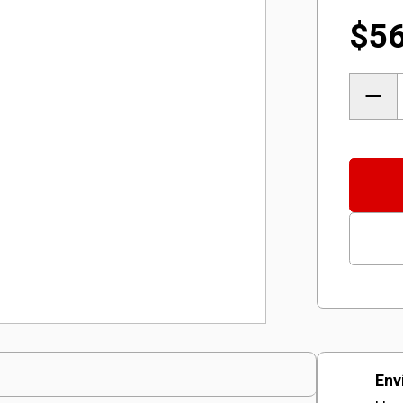
$
5
Podad
y
Corta
de
Altura
Inalá
GE-
HC
18
Li
Env