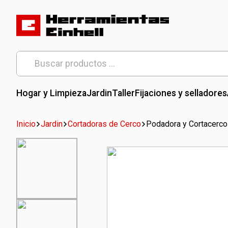
Skip
to
content
Herramientas Einhell
Distribuidor Oficial
Buscar
por:
Hogar y Limpieza
Jardin
Taller
Fijaciones y selladores
Inicio
Jardin
Cortadoras de Cerco
Podadora y Cortacerco 