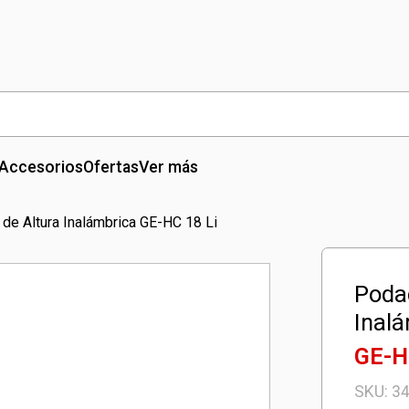
Accesorios
Ofertas
Ver más
de Altura Inalámbrica GE-HC 18 Li
Podad
Inal
GE-H
SKU:
3