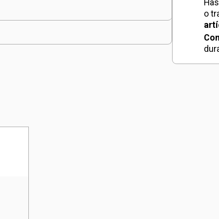
Has
canti
o t
art
Con
dur