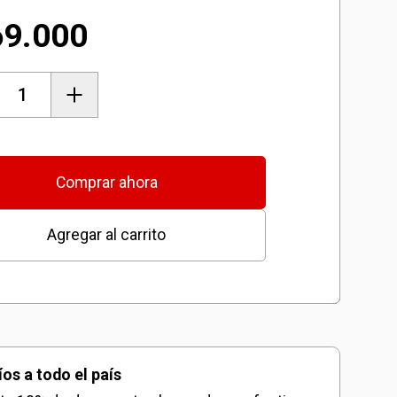
Agregar al carrito
69.000
Starter Kit 4.0 Ah
$
99.000
ora
Agregar al carrito
cerco
Comprar ahora
Agregar al carrito
mbrica
íos a todo el país