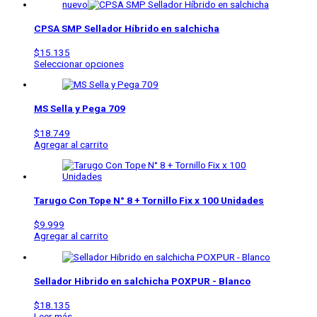
nuevo
CPSA SMP Sellador Híbrido en salchicha
$
15.135
Este
Seleccionar opciones
producto
tiene
varias
variantes.
MS Sella y Pega 709
Las
opciones
$
18.749
se
Agregar al carrito
pueden
elegir
en
la
página
Tarugo Con Tope N° 8 + Tornillo Fix x 100 Unidades
del
producto
$
9.999
Agregar al carrito
Sellador Hibrido en salchicha POXPUR - Blanco
$
18.135
Leer más