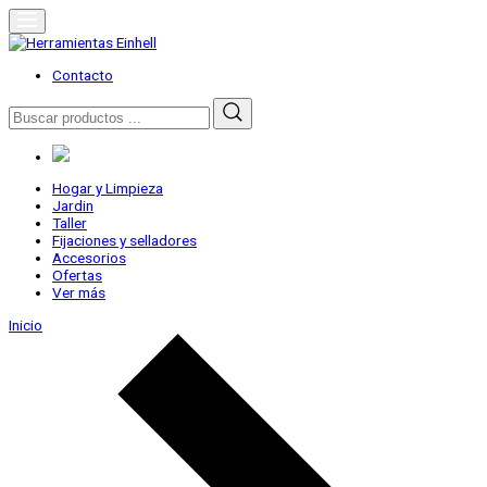
Skip
to
content
Herramientas Einhell
Distribuidor Oficial
Contacto
Buscar
por:
Hogar y Limpieza
Jardin
Taller
Fijaciones y selladores
Accesorios
Ofertas
Ver más
Inicio