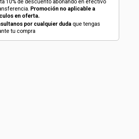
ta 10% de descuento abonando en efectivo
0Ah)
ransferencia.
Promoción no aplicable a
dad
ículos en oferta.
sultanos por cualquier duda
que tengas
ante tu compra