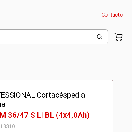
Contacto
ESSIONAL Cortacésped a
¡Llevalos juntos!
ía
M 36/47 S Li BL (4x4,0Ah)
Podadora
Cortacerco
413310
Desmaleza