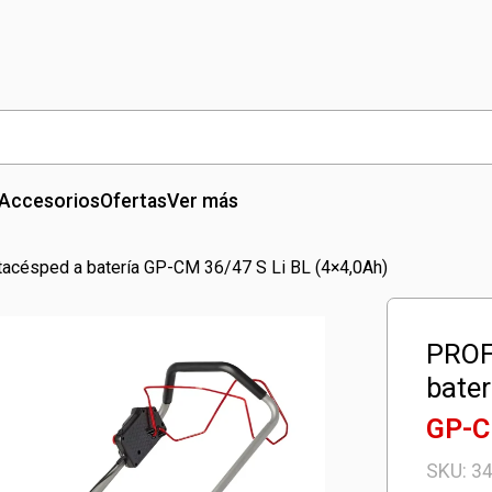
Accesorios
Ofertas
Ver más
césped a batería GP-CM 36/47 S Li BL (4×4,0Ah)
PROF
bater
GP-C
SKU:
3