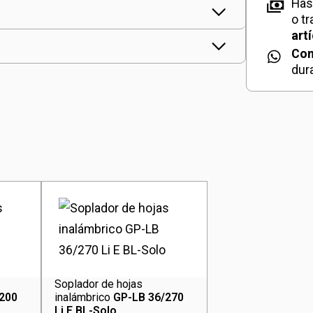
Has
(4x4,
o t
canti
art
Con
dur
Soplador de hojas
/200
inalámbrico
GP-LB 36/270
Li E BL-Solo