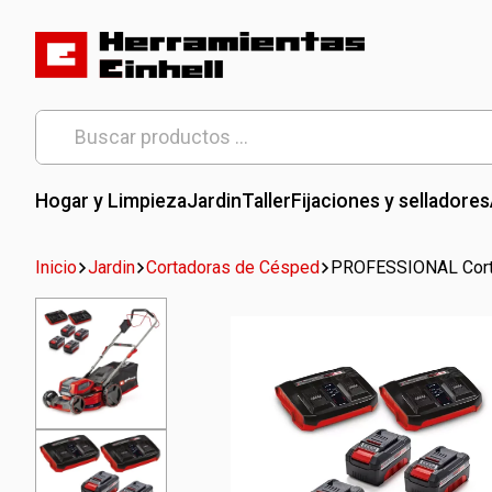
Skip
to
content
Herramientas Einhell
Distribuidor Oficial
Buscar
por:
Hogar y Limpieza
Jardin
Taller
Fijaciones y selladores
Inicio
Jardin
Cortadoras de Césped
PROFESSIONAL Corta