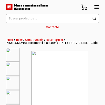
Skip
to
content
Herramientas Einhell
Distribuidor Oficial
Buscar
por:
Contacto
Inicio
Taller
Construcción
Rotomartillo
PROFESSIONAL Rotomartillo a batería TP-HD 18/17-C Li BL – Solo