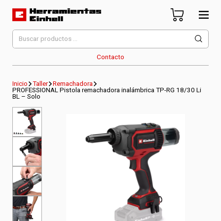
Skip
to
content
Herramientas Einhell
Distribuidor Oficial
Buscar
por:
Contacto
Inicio
Taller
Remachadora
PROFESSIONAL Pistola remachadora inalámbrica TP-RG 18/30 Li
BL – Solo