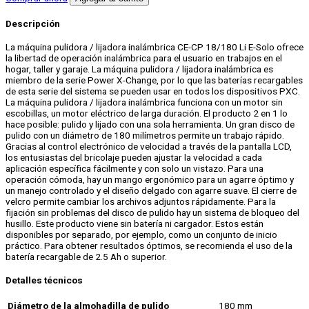
Lijadora
CE-
Descripción
CP
18/180
La máquina pulidora / lijadora inalámbrica CE-CP 18/180 Li E-Solo ofrece
LI
la libertad de operación inalámbrica para el usuario en trabajos en el
SOLO
hogar, taller y garaje. La máquina pulidora / lijadora inalámbrica es
cantidad
miembro de la serie Power X-Change, por lo que las baterías recargables
de esta serie del sistema se pueden usar en todos los dispositivos PXC.
La máquina pulidora / lijadora inalámbrica funciona con un motor sin
escobillas, un motor eléctrico de larga duración. El producto 2 en 1 lo
hace posible: pulido y lijado con una sola herramienta. Un gran disco de
pulido con un diámetro de 180 milímetros permite un trabajo rápido.
Gracias al control electrónico de velocidad a través de la pantalla LCD,
los entusiastas del bricolaje pueden ajustar la velocidad a cada
aplicación específica fácilmente y con solo un vistazo. Para una
operación cómoda, hay un mango ergonómico para un agarre óptimo y
un manejo controlado y el diseño delgado con agarre suave. El cierre de
velcro permite cambiar los archivos adjuntos rápidamente. Para la
fijación sin problemas del disco de pulido hay un sistema de bloqueo del
husillo. Este producto viene sin batería ni cargador. Estos están
disponibles por separado, por ejemplo, como un conjunto de inicio
práctico. Para obtener resultados óptimos, se recomienda el uso de la
batería recargable de 2.5 Ah o superior.
Detalles técnicos
Diámetro de la almohadilla de pulido
180 mm