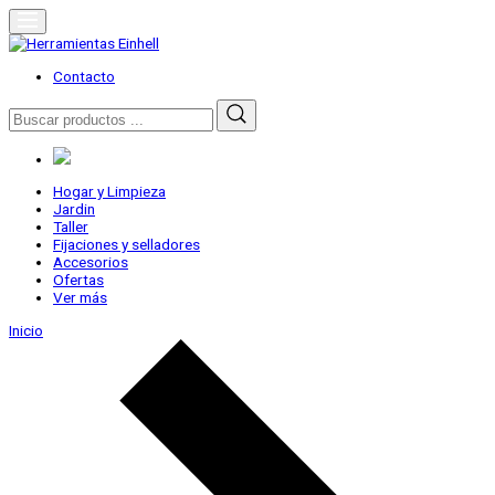
Skip
to
content
Herramientas Einhell
Distribuidor Oficial
Contacto
Buscar
por:
Hogar y Limpieza
Jardin
Taller
Fijaciones y selladores
Accesorios
Ofertas
Ver más
Inicio