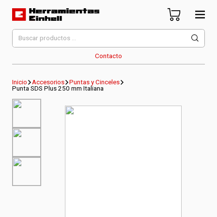
Skip
to
content
Herramientas Einhell
Distribuidor Oficial
Buscar
por:
Contacto
Inicio
Accesorios
Puntas y Cinceles
Punta SDS Plus 250 mm Italiana