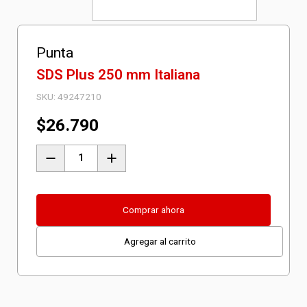
Punta
SDS Plus 250 mm Italiana
SKU:
49247210
$
26.790
Punta
SDS
Plus
250
Comprar ahora
mm
Agregar al carrito
Italiana
cantidad