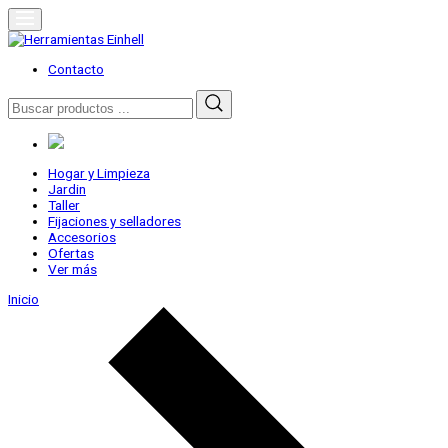
Skip
to
content
Herramientas Einhell
Distribuidor Oficial
Contacto
Buscar
por:
Hogar y Limpieza
Jardin
Taller
Fijaciones y selladores
Accesorios
Ofertas
Ver más
Inicio