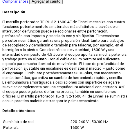
Comprar ahora
Agregar al carrito
TE-
RH
Descripción
32-
1600
El martillo perforador TE-RH 32-1600 4F de Einhell mecaniza con cuatro
4F
funciones potentemente los materiales más distintos: a través de un
cantidad
interruptor de función puede seleccionarse entre perforación,
perforación con impacto y cincelado con y sin fijación. El mecanismo
percutor neumático garantiza una propulsión ideal, tanto para trabajos
de escopleado y demolición o también para taladrar, por ejemplo, en el
hormigón o la piedra. Con electrónica de velocidad, 1600 W y una
intensidad de impacto de 4,5 Joule, el equipo aporta así mucha potencia
y trabajo justo en el punto. Con el cable de 3 m permite así suficiente
espacio para mucha libertad de movimiento. El tope de profundidad de
perforación ajustable sin escalones es de material macizo – justo como
el engranaje. El robusto portaherramientas SDS-plus, con mecanismo
semiautomático, garantiza un cambio de herramienta rápido y sencillo.
La empuñadura amortiguada a oscilaciones con superficie de agarre
suave se complementa por una empuñadura adicional con estriado. Así
el equipo puede guiarse de forma precisa, también en condiciones
difíciles. El martillo perforador TE-RH 32-1600 4F de Einhell se suministra
con un practico maletín de transporte y almacenamiento.
Detalles técnicos
Suministro de red
220-240 V | 50/60 Hz
Potencia
1600 W