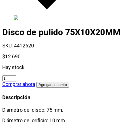
Disco de pulido 75X10X20MM
SKU:
4412620
$
12.690
Hay stock
Disco
de
Comprar ahora
Agregar al carrito
pulido
75X10X20MM
Descripción
cantidad
Diámetro del disco: 75 mm.
Diámetro del orificio: 10 mm.