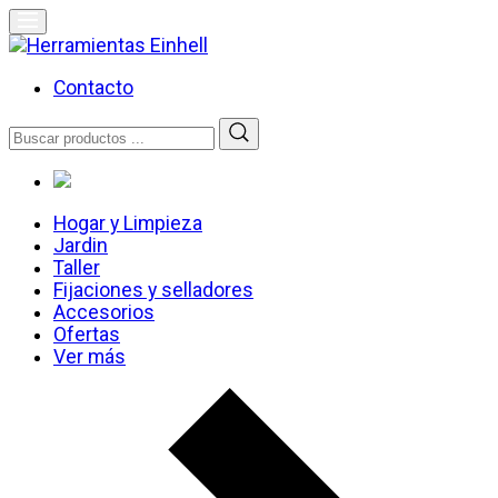
Skip
to
content
Herramientas Einhell
Distribuidor Oficial
Contacto
Buscar
por:
Hogar y Limpieza
Jardin
Taller
Fijaciones y selladores
Accesorios
Ofertas
Ver más