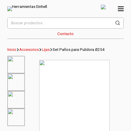
Skip
to
content
Herramientas Einhell
Distribuidor Oficial
Buscar
por:
Contacto
Inicio
Accesorios
Lijas
Set Paños para Pulidora Ø254