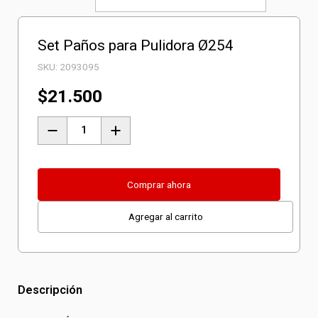
Set Paños para Pulidora Ø254
SKU:
2093095
$
21.500
Set
Paños
para
Pulidora
Comprar ahora
Ø254
Agregar al carrito
cantidad
Descripción