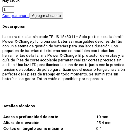
Hay stock
Sierra
Caladora
Comprar ahora
Agregar al carrito
Inalámbrica
TE-
Descripción
JS
18
La sierra de calar sin cable TE-JS 18/80 Li – Solo pertenece a la familia
LI
Power X-Change y funciona con baterías recargables de iones de litio
Solo
con un sistema de gestión de baterías para una larga duración. Los
cantidad
paquetes de baterías del sistema son compatibles con todas las
herramientas de la familia Power X-Change. El protector de virutas y la
guía de línea de corte acoplable permiten realizar cortes precisos sin
astillas. Una luz LED para iluminar la zona de corte junto con la práctica
función de soplado de polvo garantizan que el usuario tenga una visión
perfecta de la pieza de trabajo en todo momento. Se suministra sin
batería ni cargador. Estos están disponibles por separado.
Detalles técnicos
Acero a profundidad de corte
10 mm
Altura de elevación
25.4 mm
Cortes en ángulo como máximo
0 °