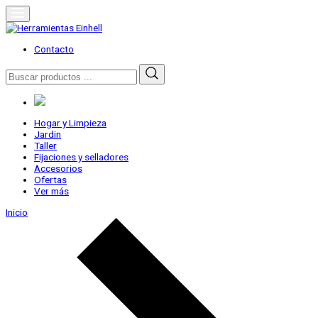
Skip
to
content
Herramientas Einhell
Distribuidor Oficial
Contacto
Buscar
por:
Hogar y Limpieza
Jardin
Taller
Fijaciones y selladores
Accesorios
Ofertas
Ver más
Inicio