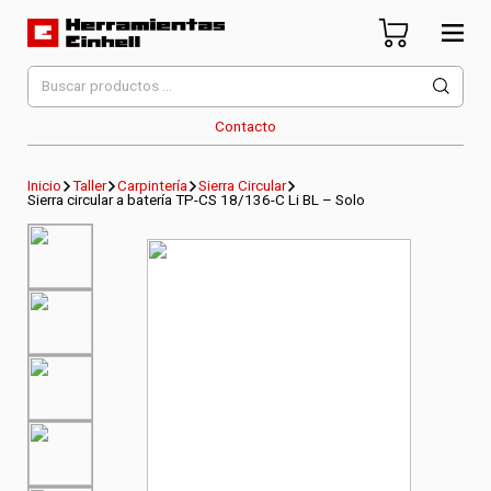
Skip
to
content
Herramientas Einhell
Distribuidor Oficial
Buscar
por:
Contacto
Inicio
Taller
Carpintería
Sierra Circular
Sierra circular a batería TP-CS 18/136-C Li BL – Solo