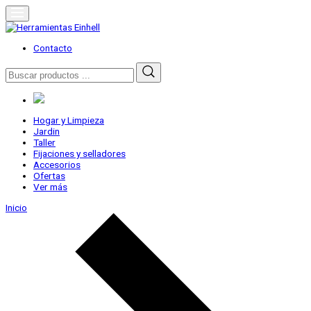
Skip
to
content
Herramientas Einhell
Distribuidor Oficial
Contacto
Buscar
por:
Hogar y Limpieza
Jardin
Taller
Fijaciones y selladores
Accesorios
Ofertas
Ver más
Inicio