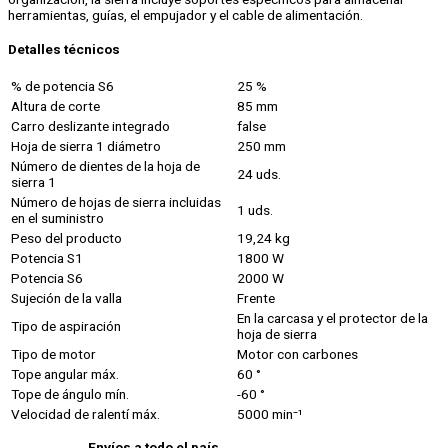
herramientas, guías, el empujador y el cable de alimentación.
Detalles técnicos
% de potencia S6
25 %
Altura de corte
85 mm
Carro deslizante integrado
false
Hoja de sierra 1 diámetro
250 mm
Número de dientes de la hoja de
24 uds.
sierra 1
Número de hojas de sierra incluidas
1 uds.
en el suministro
Peso del producto
19,24 kg
Potencia S1
1800 W
Potencia S6
2000 W
Sujeción de la valla
Frente
En la carcasa y el protector de la
Tipo de aspiración
hoja de sierra
Tipo de motor
Motor con carbones
Tope angular máx.
60 °
Tope de ángulo mín.
-60 °
Velocidad de ralentí máx.
5000 min⁻¹
Envíos a todo el país