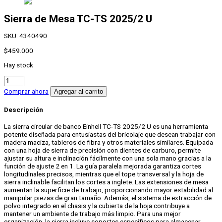
Sierra de Mesa
TC-TS 2025/2 U
SKU:
4340490
$
459.000
Hay stock
Sierra
de
Comprar ahora
Agregar al carrito
Mesa
TC-
Descripción
TS
2025/2
La sierra circular de banco Einhell TC-TS 2025/2 U es una herramienta
U
potente diseñada para entusiastas del bricolaje que desean trabajar con
cantidad
madera maciza, tableros de fibra y otros materiales similares. Equipada
con una hoja de sierra de precisión con dientes de carburo, permite
ajustar su altura e inclinación fácilmente con una sola mano gracias a la
función de ajuste 2 en 1. La guía paralela mejorada garantiza cortes
longitudinales precisos, mientras que el tope transversal y la hoja de
sierra inclinable facilitan los cortes a inglete. Las extensiones de mesa
aumentan la superficie de trabajo, proporcionando mayor estabilidad al
manipular piezas de gran tamaño. Además, el sistema de extracción de
polvo integrado en el chasis y la cubierta de la hoja contribuye a
mantener un ambiente de trabajo más limpio. Para una mejor
organización, la sierra incluye soportes específicos para almacenar