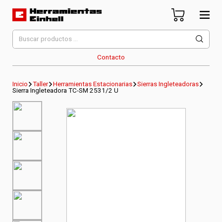
Skip
to
content
Herramientas Einhell
Distribuidor Oficial
Buscar
por:
Contacto
Inicio
Taller
Herramientas Estacionarias
Sierras Ingleteadoras
Sierra Ingleteadora TC-SM 2531/2 U