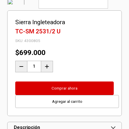
Sierra Ingleteadora
TC-SM 2531/2 U
SKU:
4300805
$
699.000
Sierra
Ingleteadora
TC-
SM
Comprar ahora
2531/2
Agregar al carrito
U
cantidad
Descripción