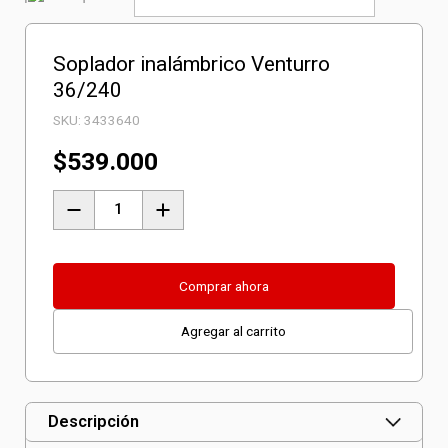
Soplador inalámbrico Venturro
36/240
SKU:
3433640
$
539.000
Soplador
inalámbrico
Venturro
36/240
Comprar ahora
cantidad
Agregar al carrito
Descripción