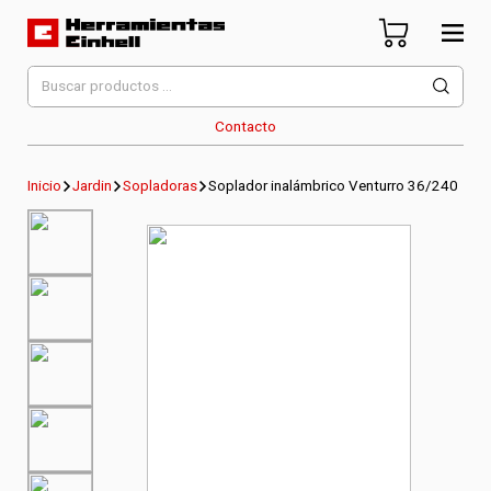
Skip
to
content
Herramientas Einhell
Distribuidor Oficial
Buscar
por:
Contacto
Inicio
Jardin
Sopladoras
Soplador inalámbrico Venturro 36/240