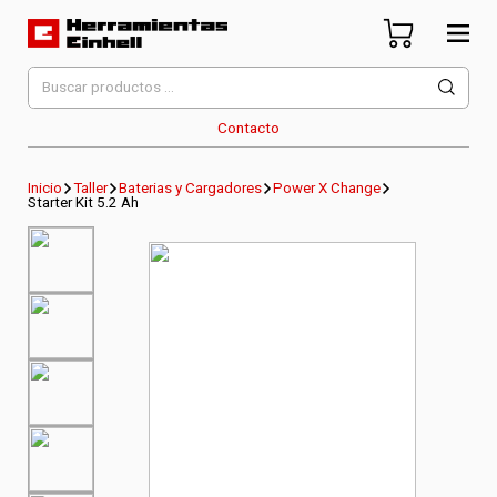
Skip
to
content
Herramientas Einhell
Distribuidor Oficial
Buscar
por:
Contacto
Inicio
Taller
Baterias y Cargadores
Power X Change
Starter Kit 5.2 Ah