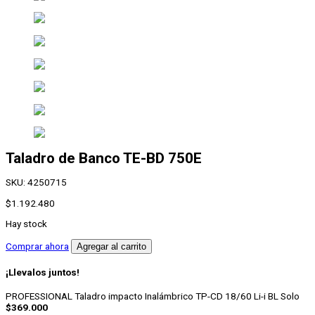
Taladro de Banco
TE-BD 750E
SKU:
4250715
$
1.192.480
Hay stock
Taladro
Comprar ahora
Agregar al carrito
de
Banco
¡Llevalos juntos!
TE-
BD
PROFESSIONAL Taladro impacto Inalámbrico TP-CD 18/60 Li-i BL Solo
750E
$
369.000
cantidad