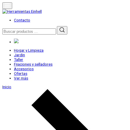
Skip
to
content
Herramientas Einhell
Distribuidor Oficial
Contacto
Buscar
por:
Hogar y Limpieza
Jardin
Taller
Fijaciones y selladores
Accesorios
Ofertas
Ver más
Inicio