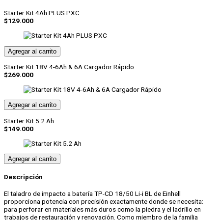
18/50
Starter Kit 4Ah PLUS PXC
Li-
$
129.000
i-
BL
Solo
cantidad
Agregar al carrito
Starter Kit 18V 4-6Ah & 6A Cargador Rápido
$
269.000
Agregar al carrito
Starter Kit 5.2 Ah
$
149.000
Agregar al carrito
Descripción
El taladro de impacto a batería TP-CD 18/50 Li-i BL de Einhell
proporciona potencia con precisión exactamente donde se necesita:
para perforar en materiales más duros como la piedra y el ladrillo en
trabajos de restauración y renovación. Como miembro de la familia