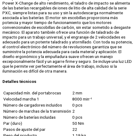
Power X-Change de alto rendimiento, el taladro de impacto se alimenta
de las baterías recargables de iones de litio de alta calidad de la serie
PXC, siempre listas para su uso y sin la autodescarga normalmente
asociada a las baterías. El motor sin escobillas proporciona más
potencia y mayor tiempo de funcionamiento que los motores
convencionales de escobillas de carbón, sin estar sometido a desgaste
mecánico. El aparato también ofrece una función de taladrado de
impacto para un trabajo universal, y el engranaje de 2 velocidades es
adecuado para un potente taladrado y atornillado. Con toda su potencia,
el control electrónico del número de revoluciones garantiza que se
suministre la potencia adecuada para cada material y aplicación. El
diseño ergonómico y la empuñadura suave ofrecen un manejo
excepcionalmente fácil y un agarre firme y seguro. Se incluye una luz LED
que le permite ver perfectamente el área de trabajo, incluso si la
iluminación es difícil de otra manera.
Detalles técnicos
Capacidad mín. del portabrocas
2 mm
Velocidad marcha 1
8000 min⁻¹
Número de cargadores incluidos
0 pcs
Número de marchas de la transmisión
2
Número de baterías incluidas
0 pcs
Par (duro)
50 Nm
Pasos de ajuste del par
22
Peso del producto
1,19 kg