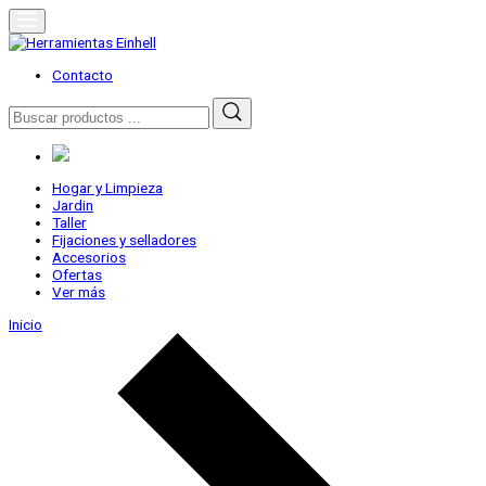
Skip
to
content
Herramientas Einhell
Distribuidor Oficial
Contacto
Buscar
por:
Hogar y Limpieza
Jardin
Taller
Fijaciones y selladores
Accesorios
Ofertas
Ver más
Inicio