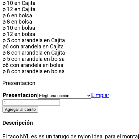
$43.763
ø 10 en Cajita
ø 12 en Cajita
ø 6 en bolsa
ø 8 en bolsa
ø 10 en bolsa
ø 12 en bolsa
ø 5 con arandela en Cajita
ø6 con arandela en Cajita
ø 8 con arandela en Cajita
ø 5 con arandela en bolsa
ø6 con arandela en bolsa
ø 8 con arandela en bolsa
Presentacion:
Presentacion
Limpiar
Tarugo
común
Agregar al carrito
de
nylon
Descripción
cantidad
El taco NYL es es un tarugo de nylon ideal para el mont