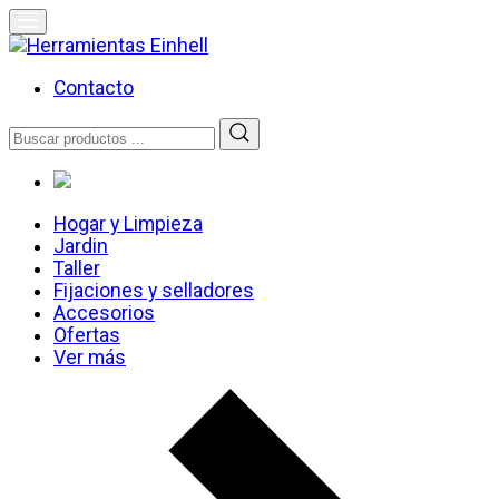
Skip
to
content
Herramientas Einhell
Distribuidor Oficial
Contacto
Buscar
por:
Hogar y Limpieza
Jardin
Taller
Fijaciones y selladores
Accesorios
Ofertas
Ver más