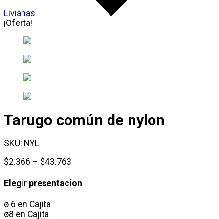
Livianas
¡Oferta!
Tarugo común de nylon
SKU:
NYL
Rango
$
2.366
–
$
43.763
de
precios:
Elegir presentacion
desde
$2.366
ø 6 en Cajita
hasta
ø8 en Cajita