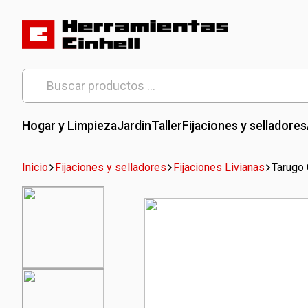
Skip
to
content
Herramientas Einhell
Distribuidor Oficial
Buscar
por:
Hogar y Limpieza
Jardin
Taller
Fijaciones y selladores
Inicio
Fijaciones y selladores
Fijaciones Livianas
Tarugo 