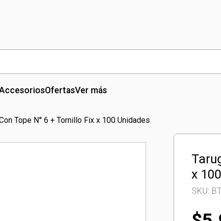
Accesorios
Ofertas
Ver más
Con Tope N° 6 + Tornillo Fix x 100 Unidades
Tarug
x 10
SKU:
B
$
5