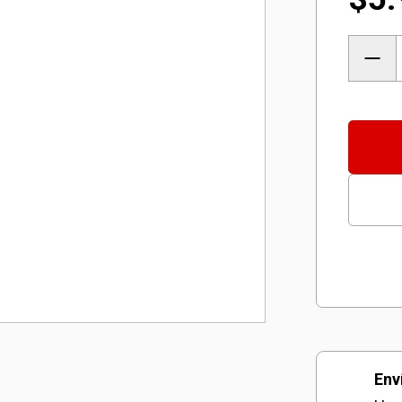
Tarug
Con
Tope
N°
6
+
Tornil
Fix
x
100
Unida
Env