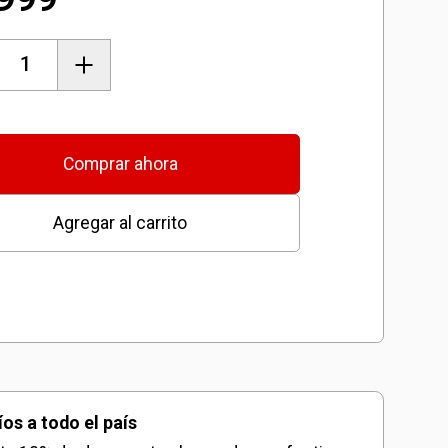
o
Comprar ahora
Agregar al carrito
lo
des
íos a todo el país