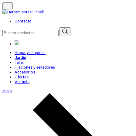
Skip
to
content
Herramientas Einhell
Distribuidor Oficial
Contacto
Buscar
por:
Hogar y Limpieza
Jardin
Taller
Fijaciones y selladores
Accesorios
Ofertas
Ver más
Inicio