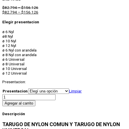
$
82.794
–
$
156.126
$
82.794
–
$
156.126
Elegir presentacion
ø 6 Nyl
ø8 Nyl
ø 10 Nyl
ø 12 Nyl
ø 6 Nyl con arandela
ø 8 Nyl con arandela
ø 6 Universal
ø 8 Universal
ø 10 Universal
ø 12 Universal
Presentacion:
Presentacion
Limpiar
Tarugos
a
Agregar al carrito
Granel
cantidad
Descripción
TARUGO DE NYLON COMUN Y TARUGO DE NYLON