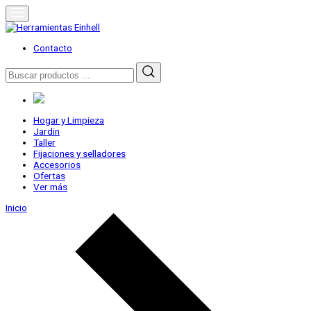
Skip
to
content
Herramientas Einhell
Distribuidor Oficial
Contacto
Buscar
por:
Hogar y Limpieza
Jardin
Taller
Fijaciones y selladores
Accesorios
Ofertas
Ver más
Inicio