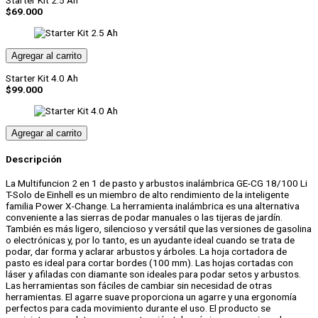
Starter Kit 2.5 Ah
18/100
$
69.000
Li
T-
Solo
cantidad
Agregar al carrito
Starter Kit 4.0 Ah
$
99.000
Agregar al carrito
Descripción
La Multifuncion 2 en 1 de pasto y arbustos inalámbrica GE-CG 18/100 Li
T-Solo de Einhell es un miembro de alto rendimiento de la inteligente
familia Power X-Change. La herramienta inalámbrica es una alternativa
conveniente a las sierras de podar manuales o las tijeras de jardín.
También es más ligero, silencioso y versátil que las versiones de gasolina
o electrónicas y, por lo tanto, es un ayudante ideal cuando se trata de
podar, dar forma y aclarar arbustos y árboles. La hoja cortadora de
pasto es ideal para cortar bordes (100 mm). Las hojas cortadas con
láser y afiladas con diamante son ideales para podar setos y arbustos.
Las herramientas son fáciles de cambiar sin necesidad de otras
herramientas. El agarre suave proporciona un agarre y una ergonomía
perfectos para cada movimiento durante el uso. El producto se