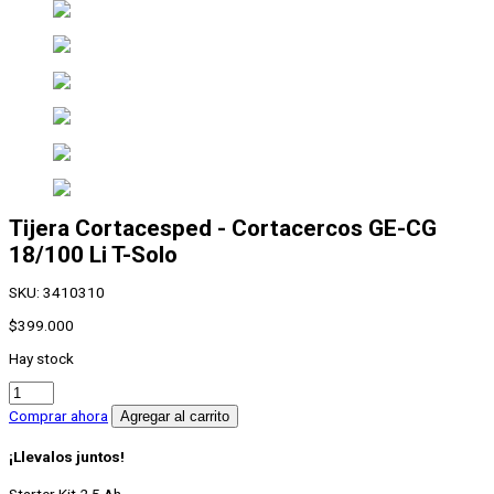
Tijera Cortacesped - Cortacercos
GE-CG
18/100 Li T-Solo
SKU:
3410310
$
399.000
Hay stock
Tijera
Cortacesped
Comprar ahora
Agregar al carrito
-
Cortacercos
¡Llevalos juntos!
GE-
CG