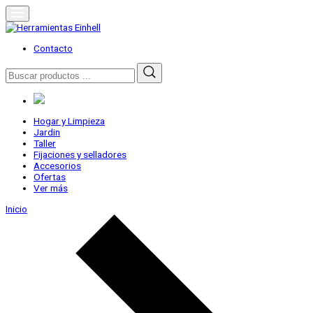
Skip
to
content
Herramientas Einhell
Distribuidor Oficial
Contacto
Buscar
por:
Hogar y Limpieza
Jardin
Taller
Fijaciones y selladores
Accesorios
Ofertas
Ver más
Inicio