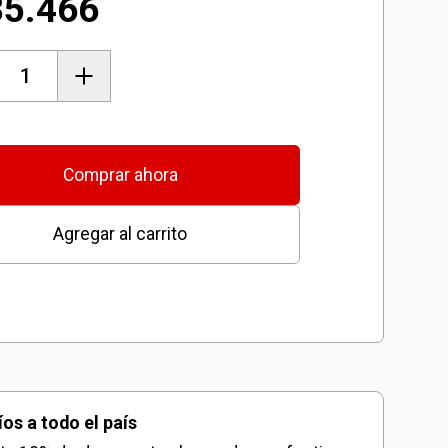
35.466
a
Comprar ahora
Agregar al carrito
dad
íos a todo el país