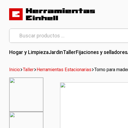
Skip
to
content
Herramientas Einhell
Distribuidor Oficial
Buscar
por:
Hogar y Limpieza
Jardin
Taller
Fijaciones y selladores
Inicio
Taller
Herramientas Estacionarias
Torno para made