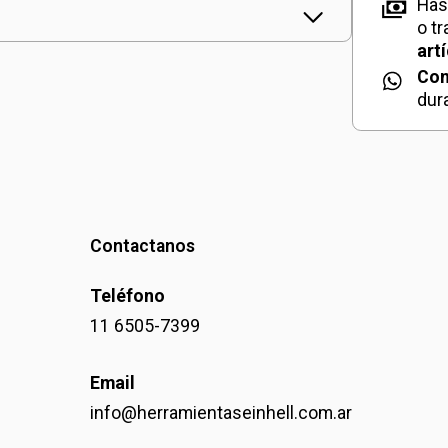
Has
o t
art
Con
dur
Contactanos
Teléfono
11 6505-7399
Email
info@herramientaseinhell.com.ar