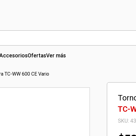
Accesorios
Ofertas
Ver más
ra TC-WW 600 CE Vario
Torn
TC-W
SKU:
4