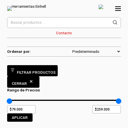
Skip
to
content
Herramientas Einhell
Distribuidor Oficial
Buscar
por:
Contacto
Ordenar por:
FILTRAR PRODUCTOS
CERRAR
Rango de Precios
APLICAR