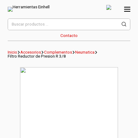
Skip
to
content
Herramientas Einhell
Distribuidor Oficial
Buscar
por:
Contacto
Inicio
Accesorios
Complementos
Neumatica
Filtro Reductor de Presion R 3/8