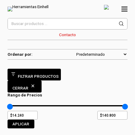
Skip
to
content
Herramientas Einhell
Distribuidor Oficial
Buscar
por:
Contacto
Ordenar por:
FILTRAR PRODUCTOS
CERRAR
Rango de Precios
APLICAR