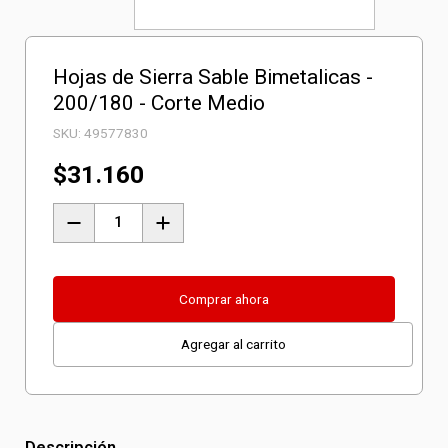
Hojas de Sierra Sable Bimetalicas -
200/180 - Corte Medio
SKU:
49577830
$
31.160
Hojas
de
Sierra
Sable
Comprar ahora
Bimetalicas
Agregar al carrito
-
200/180
-
Corte
Descripción