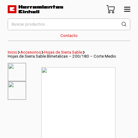
Skip
to
content
Herramientas Einhell
Distribuidor Oficial
Buscar
por:
Contacto
Inicio
Accesorios
Hojas de Sierra Sable
Hojas de Sierra Sable Bimetalicas – 200/180 – Corte Medio