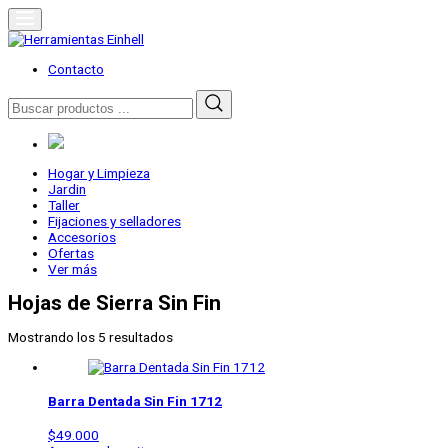
Skip
to
content
Herramientas Einhell
Distribuidor Oficial
Contacto
Buscar
por:
Hogar y Limpieza
Jardin
Taller
Fijaciones y selladores
Accesorios
Ofertas
Ver más
Hojas de Sierra Sin Fin
Mostrando los 5 resultados
Barra Dentada Sin Fin 1712
$
49.000