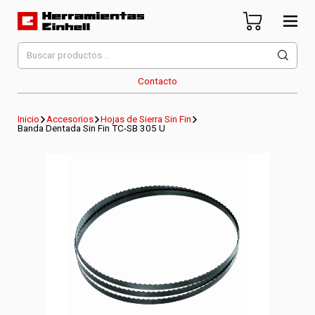
Skip
to
content
Herramientas Einhell
Distribuidor Oficial
Buscar
por:
Contacto
Inicio
Accesorios
Hojas de Sierra Sin Fin
Banda Dentada Sin Fin TC-SB 305 U