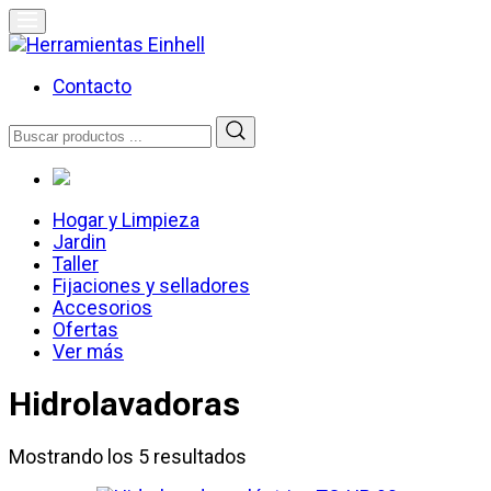
Skip
to
content
Herramientas Einhell
Distribuidor Oficial
Contacto
Buscar
por:
Hogar y Limpieza
Jardin
Taller
Fijaciones y selladores
Accesorios
Ofertas
Ver más
Hidrolavadoras
Mostrando los 5 resultados