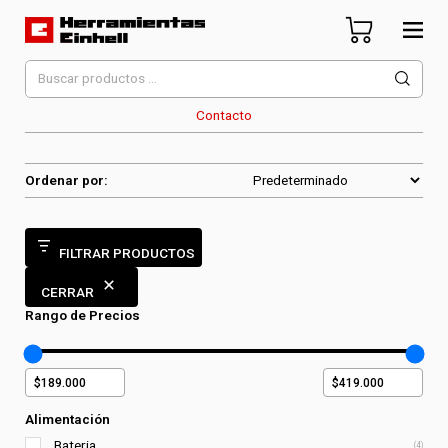
Skip
to
content
Herramientas Einhell
Distribuidor Oficial
Buscar
por:
Contacto
Ordenar por:
FILTRAR PRODUCTOS
CERRAR
Rango de Precios
Alimentación
Bateria
(4)