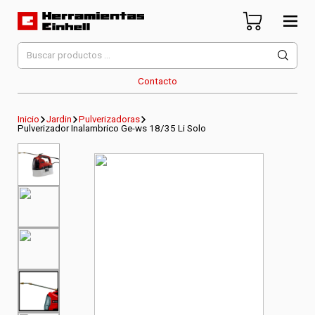
Skip
to
content
Herramientas Einhell
Distribuidor Oficial
Buscar
por:
Contacto
Inicio
Jardin
Pulverizadoras
Pulverizador Inalambrico Ge-ws 18/35 Li Solo