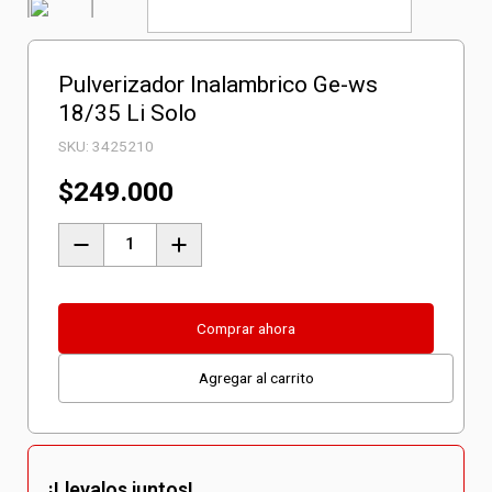
Pulverizador Inalambrico Ge-ws
18/35 Li Solo
SKU:
3425210
$
249.000
Pulverizador
Inalambrico
Ge-
ws
Comprar ahora
18/35
Agregar al carrito
Li
Solo
cantidad
¡Llevalos juntos!