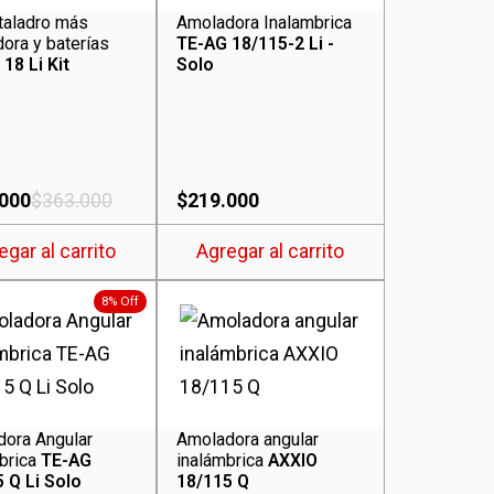
 taladro más
Amoladora Inalambrica
ora y baterías
TE-AG 18/115-2 Li -
18 Li Kit
Solo
.000
$
363.000
$
219.000
egar al carrito
Agregar al carrito
8% Off
ora Angular
Amoladora angular
brica
TE-AG
inalámbrica
AXXIO
 Q Li Solo
18/115 Q