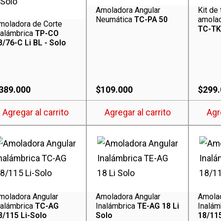
Amoladora Angular
Kit de
Neumática
TC-PA 50
amolad
moladora de Corte
TC-TK 
nalámbrica
TP-CO
8/76-C Li BL - Solo
389.000
$
109.000
$
299
Agregar al carrito
Agregar al carrito
Agr
moladora Angular
Amoladora Angular
Amolad
nalámbrica
TC-AG
Inalámbrica
TE-AG 18 Li
Inalám
8/115 Li-Solo
Solo
18/115