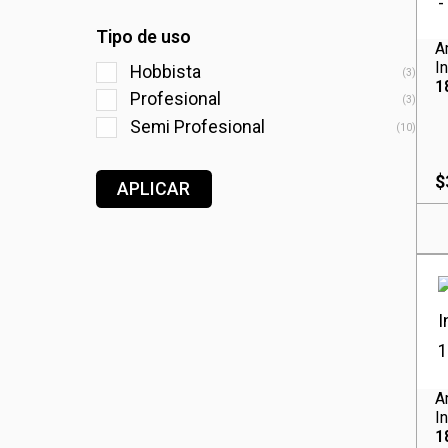
Tipo de uso
A
I
Hobbista
(3)
1
Profesional
(3)
Semi Profesional
(10)
$
APLICAR
A
I
1