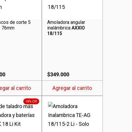
scos de corte 5
Amoladora angular
s 76mm
inalámbrica
AXXIO
18/115
00
$
349.000
egar al carrito
Agregar al carrito
18% Off