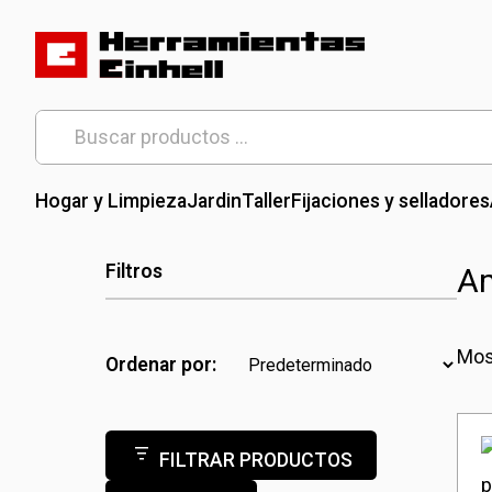
Skip
to
content
Herramientas Einhell
Distribuidor Oficial
Buscar
por:
Hogar y Limpieza
Jardin
Taller
Fijaciones y selladores
Filtros
A
Mos
Ordenar por:
FILTRAR PRODUCTOS