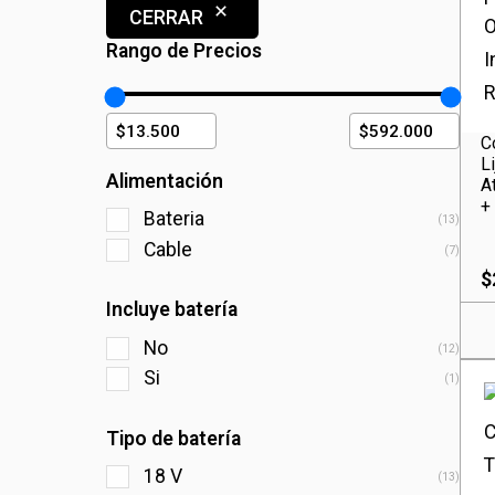
CERRAR
Rango de Precios
C
Li
Alimentación
A
+
Bateria
(13)
Cable
(7)
$
Incluye batería
No
(12)
Si
(1)
Tipo de batería
18 V
(13)