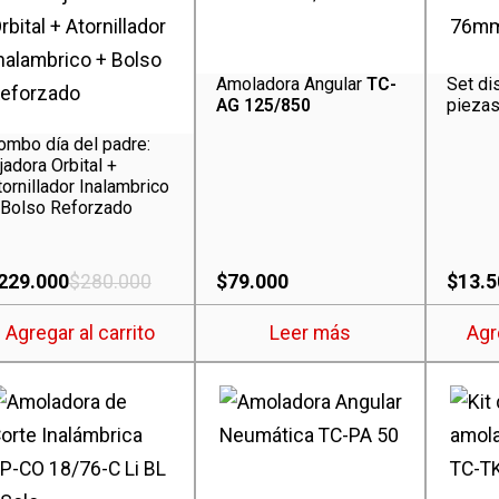
Amoladora Angular
TC-
Set di
AG 125/850
pieza
ombo día del padre:
jadora Orbital +
tornillador Inalambrico
 Bolso Reforzado
229.000
$
280.000
$
79.000
$
13.5
Agregar al carrito
Leer más
Agr