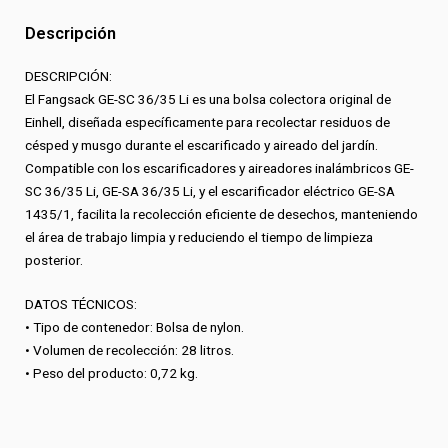
36/35
Descripción
Li
cantidad
DESCRIPCIÓN:
El Fangsack GE-SC 36/35 Li es una bolsa colectora original de
Einhell, diseñada específicamente para recolectar residuos de
césped y musgo durante el escarificado y aireado del jardín.
Compatible con los escarificadores y aireadores inalámbricos GE-
SC 36/35 Li, GE-SA 36/35 Li, y el escarificador eléctrico GE-SA
1435/1, facilita la recolección eficiente de desechos, manteniendo
el área de trabajo limpia y reduciendo el tiempo de limpieza
posterior.
DATOS TÉCNICOS:
• Tipo de contenedor: Bolsa de nylon.
• Volumen de recolección: 28 litros.
• Peso del producto: 0,72 kg.