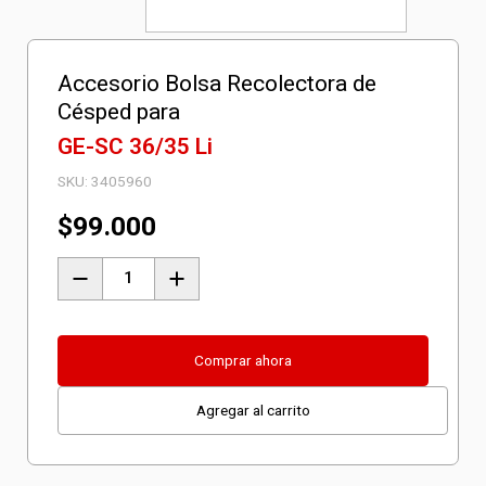
Accesorio Bolsa Recolectora de
Césped para
GE-SC 36/35 Li
SKU:
3405960
$
99.000
Accesorio
Bolsa
Recolectora
de
Comprar ahora
Césped
Agregar al carrito
para
GE-
SC