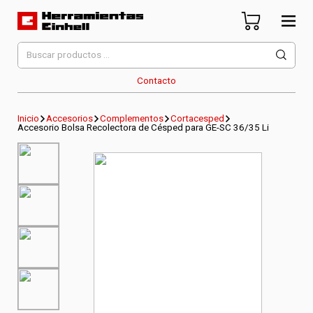
Skip
to
content
Herramientas Einhell
Distribuidor Oficial
Buscar
por:
Contacto
Inicio
Accesorios
Complementos
Cortacesped
Accesorio Bolsa Recolectora de Césped para GE-SC 36/35 Li