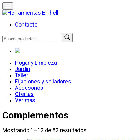
Skip
to
content
Herramientas Einhell
Distribuidor Oficial
Contacto
Buscar
por:
Hogar y Limpieza
Jardin
Taller
Fijaciones y selladores
Accesorios
Ofertas
Ver más
Complementos
Mostrando 1–12 de 82 resultados