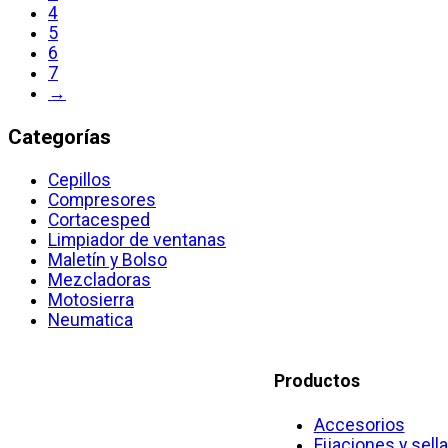
4
5
6
7
→
Categorías
Cepillos
Compresores
Cortacesped
Limpiador de ventanas
Maletín y Bolso
Mezcladoras
Motosierra
Neumatica
Productos
Accesorios
Fijaciones y sell