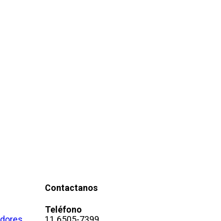
Contactanos
Teléfono
adores
11 6505-7399