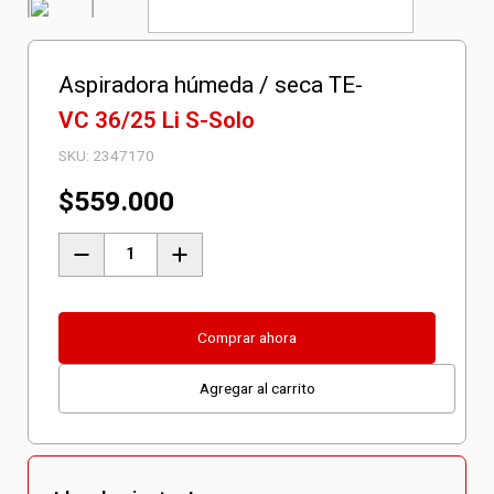
Aspiradora húmeda / seca TE-
VC 36/25 Li S-Solo
SKU:
2347170
$
559.000
Aspiradora
húmeda
/
seca
Comprar ahora
TE-
Agregar al carrito
VC
36/25
Li
S-