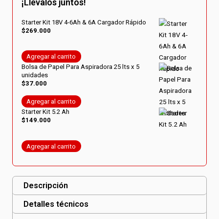
¡Llevalos juntos!
Solo
cantidad
Starter Kit 18V 4-6Ah & 6A Cargador Rápido
$
269.000
Agregar al carrito
Bolsa de Papel Para Aspiradora 25 lts x 5
unidades
$
37.000
Agregar al carrito
Starter Kit 5.2 Ah
$
149.000
Agregar al carrito
Descripción
Detalles técnicos