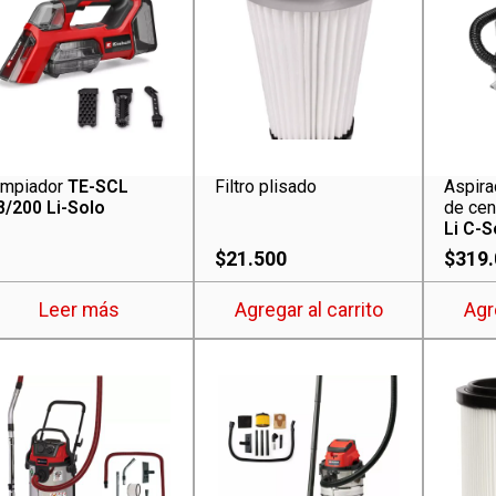
impiador
TE-SCL
Filtro plisado
Aspira
8/200 Li-Solo
de ce
Li C-S
$
21.500
$
319
Leer más
Agregar al carrito
Agr