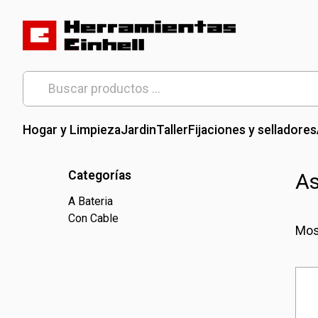
Skip
to
content
Herramientas Einhell
Distribuidor Oficial
Buscar
por:
Hogar y Limpieza
Jardin
Taller
Fijaciones y selladores
Categorías
As
A Bateria
Con Cable
Mos