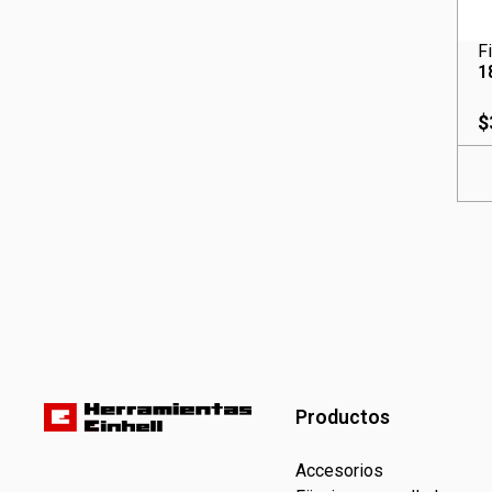
F
1
$
Productos
Accesorios