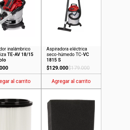
dor inalámbrico
Aspiradora eléctrica
niza
TE-AV 18/15
seco-húmedo TC-
VC
olo
1815 S
.000
$
129.000
$
179.000
egar al carrito
Agregar al carrito