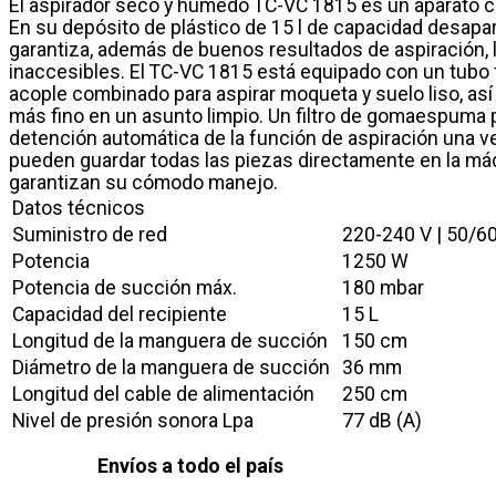
El aspirador seco y húmedo TC-VC 1815 es un aparato co
En su depósito de plástico de 15 l de capacidad desapa
garantiza, además de buenos resultados de aspiración, 
inaccesibles. El TC-VC 1815 está equipado con un tubo fl
acople combinado para aspirar moqueta y suelo liso, así 
más fino en un asunto limpio. Un filtro de gomaespuma 
detención automática de la función de aspiración una ve
pueden guardar todas las piezas directamente en la máq
garantizan su cómodo manejo.
Datos técnicos
Suministro de red
220-240 V | 50/6
Potencia
1250 W
Potencia de succión máx.
180 mbar
Capacidad del recipiente
15 L
Longitud de la manguera de succión
150 cm
Diámetro de la manguera de succión
36 mm
Longitud del cable de alimentación
250 cm
Nivel de presión sonora Lpa
77 dB (A)
Envíos a todo el país