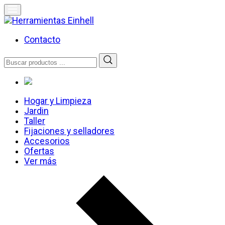
Skip
to
content
Herramientas Einhell
Distribuidor Oficial
Contacto
Buscar
por:
Hogar y Limpieza
Jardin
Taller
Fijaciones y selladores
Accesorios
Ofertas
Ver más