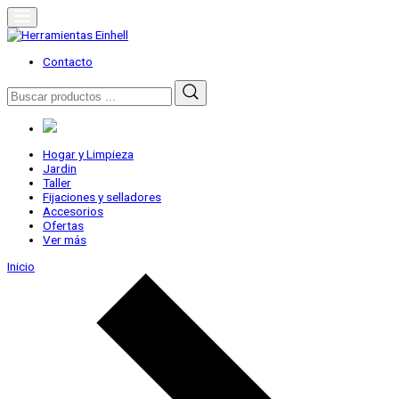
Skip
to
content
Herramientas Einhell
Distribuidor Oficial
Contacto
Buscar
por:
Hogar y Limpieza
Jardin
Taller
Fijaciones y selladores
Accesorios
Ofertas
Ver más
Inicio