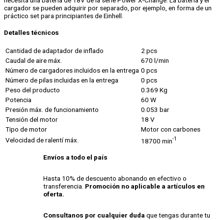
necesita una batería de 18V de la serie Power X-Change. La batería y el
cargador se pueden adquirir por separado, por ejemplo, en forma de un
práctico set para principiantes de Einhell.
Detalles técnicos
Cantidad de adaptador de inflado
2 pcs
Caudal de aire máx.
670 l/min
Número de cargadores incluidos en la entrega
0 pcs
Número de pilas incluidas en la entrega
0 pcs
Peso del producto
0.369 Kg
Potencia
60 W
Presión máx. de funcionamiento
0.053 bar
Tensión del motor
18 V
Tipo de motor
Motor con carbones
-1
Velocidad de ralentí máx.
18700 min
Envíos a todo el país
Hasta 10% de descuento abonando en efectivo o
transferencia.
Promoción no aplicable a artículos en
oferta.
Consultanos por cualquier duda
que tengas durante tu