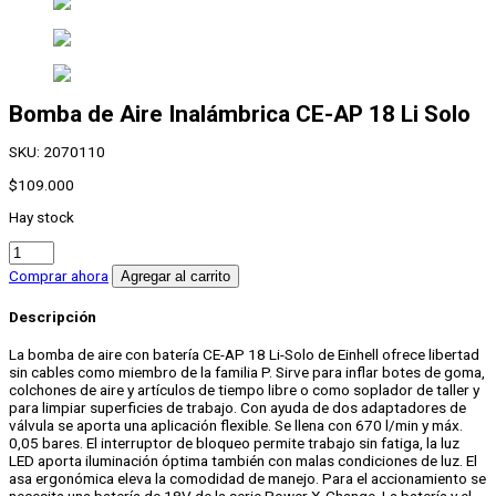
Bomba de Aire Inalámbrica CE-AP 18 Li Solo
SKU:
2070110
$
109.000
Hay stock
Bomba
de
Comprar ahora
Agregar al carrito
Aire
Inalámbrica
Descripción
CE-
AP
La bomba de aire con batería CE-AP 18 Li-Solo de Einhell ofrece libertad
18
sin cables como miembro de la familia P. Sirve para inflar botes de goma,
Li
colchones de aire y artículos de tiempo libre o como soplador de taller y
Solo
para limpiar superficies de trabajo. Con ayuda de dos adaptadores de
cantidad
válvula se aporta una aplicación flexible. Se llena con 670 l/min y máx.
0,05 bares. El interruptor de bloqueo permite trabajo sin fatiga, la luz
LED aporta iluminación óptima también con malas condiciones de luz. El
asa ergonómica eleva la comodidad de manejo. Para el accionamiento se