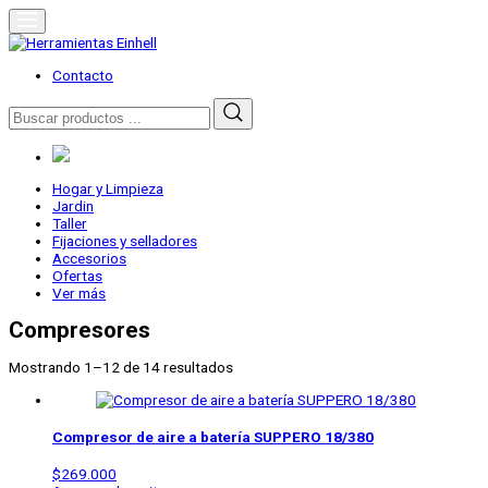
Skip
to
content
Herramientas Einhell
Distribuidor Oficial
Contacto
Buscar
por:
Hogar y Limpieza
Jardin
Taller
Fijaciones y selladores
Accesorios
Ofertas
Ver más
Compresores
Mostrando 1–12 de 14 resultados
Compresor de aire a batería SUPPERO 18/380
$
269.000